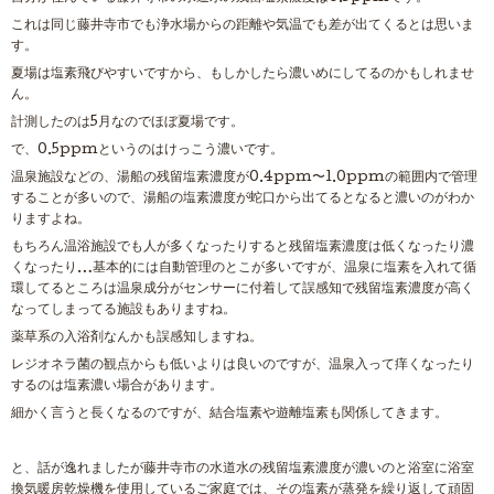
これは同じ藤井寺市でも浄水場からの距離や気温でも差が出てくるとは思いま
す。
夏場は塩素飛びやすいですから、もしかしたら濃いめにしてるのかもしれませ
ん。
計測したのは5月なのでほぼ夏場です。
で、0.5ppmというのはけっこう濃いです。
温泉施設などの、湯船の残留塩素濃度が0.4ppm〜1.0ppmの範囲内で管理
することが多いので、湯船の塩素濃度が蛇口から出てるとなると濃いのがわか
りますよね。
もちろん温浴施設でも人が多くなったりすると残留塩素濃度は低くなったり濃
くなったり…基本的には自動管理のとこが多いですが、温泉に塩素を入れて循
環してるところは温泉成分がセンサーに付着して誤感知で残留塩素濃度が高く
なってしまってる施設もありますね。
薬草系の入浴剤なんかも誤感知しますね。
レジオネラ菌の観点からも低いよりは良いのですが、温泉入って痒くなったり
するのは塩素濃い場合があります。
細かく言うと長くなるのですが、結合塩素や遊離塩素も関係してきます。
と、話が逸れましたが藤井寺市の水道水の残留塩素濃度が濃いのと浴室に浴室
換気暖房乾燥機を使用しているご家庭では、その塩素が蒸発を繰り返して頑固