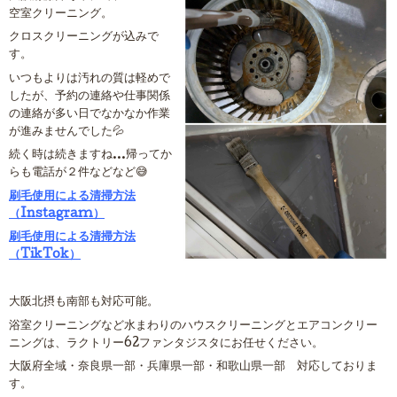
空室クリーニング。
クロスクリーニングが込みで
す。
いつもよりは汚れの質は軽めで
したが、予約の連絡や仕事関係
の連絡が多い日でなかなか作業
が進みませんでした💦
続く時は続きますね…帰ってか
らも電話が２件などなど😅
刷毛使用による清掃方法
（Instagram）
刷毛使用による清掃方法
（TikTok）
大阪北摂も南部も対応可能。
浴室クリーニングなど水まわりのハウスクリーニングとエアコンクリー
ニングは、ラクトリー62ファンタジスタにお任せください。
大阪府全域・奈良県一部・兵庫県一部・和歌山県一部 対応しておりま
す。