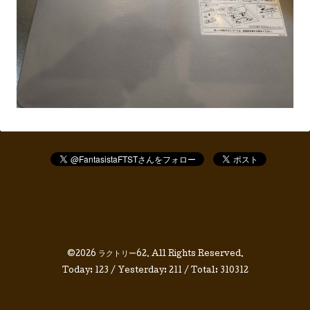
©2026
ラクトリー62
. All Rights Reserved.
Today:
123
/ Yesterday:
211
/ Total:
310312