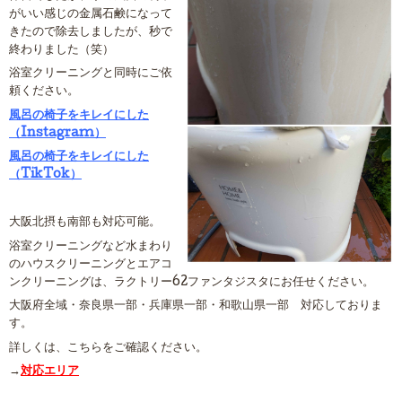
がいい感じの金属石鹸になって
きたので除去しましたが、秒で
終わりました（笑）
浴室クリーニングと同時にご依
頼ください。
風呂の椅子をキレイにした
（Instagram）
風呂の椅子をキレイにした
（TikTok）
大阪北摂も南部も対応可能。
浴室クリーニングなど水まわり
のハウスクリーニングとエアコ
ンクリーニングは、ラクトリー62ファンタジスタにお任せください。
大阪府全域・奈良県一部・兵庫県一部・和歌山県一部 対応しておりま
す。
詳しくは、こちらをご確認ください。
→
対応エリア