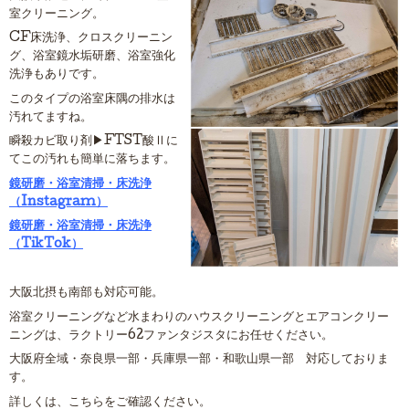
室クリーニング。
CF床洗浄、クロスクリーニン
グ、浴室鏡水垢研磨、浴室強化
洗浄もありです。
このタイプの浴室床隅の排水は
汚れてますね。
瞬殺カビ取り剤▶FTST酸Ⅱに
てこの汚れも簡単に落ちます。
鏡研磨・浴室清掃・床洗浄
（Instagram）
鏡研磨・浴室清掃・床洗浄
（TikTok）
大阪北摂も南部も対応可能。
浴室クリーニングなど水まわりのハウスクリーニングとエアコンクリー
ニングは、ラクトリー62ファンタジスタにお任せください。
大阪府全域・奈良県一部・兵庫県一部・和歌山県一部 対応しておりま
す。
詳しくは、こちらをご確認ください。