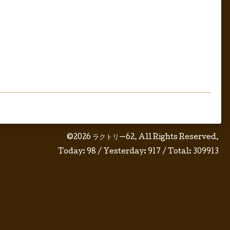
©2026
ラクトリー62
. All Rights Reserved.
Today:
98
/ Yesterday:
917
/ Total:
309913