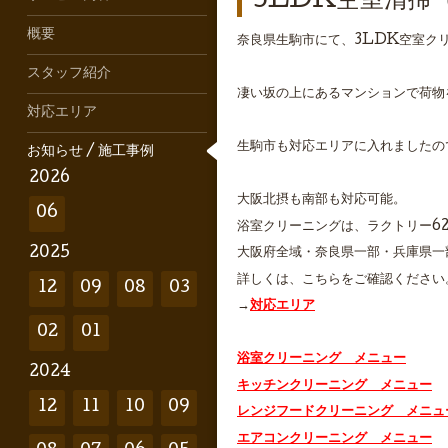
3LDK空室清掃
概要
奈良県生駒市にて、3LDK空室ク
スタッフ紹介
凄い坂の上にあるマンションで荷物
対応エリア
生駒市も対応エリアに入れましたの
お知らせ / 施工事例
2026
大阪北摂も南部も対応可能。
06
浴室クリーニングは、ラクトリー6
2025
大阪府全域・奈良県一部・兵庫県一
詳しくは、こちらをご確認ください
12
09
08
03
→
対応エリア
02
01
浴室クリーニング メニュー
2024
キッチンクリーニング メニュー
12
11
10
09
レンジフードクリーニング メニュ
エアコンクリーニング メニュー