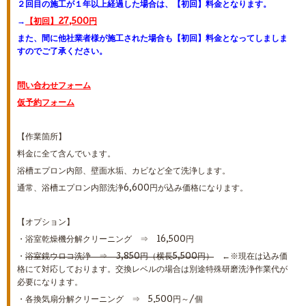
２回目の施工が１年以上経過した場合は、
【初回】料金となります。
→
【初回】27,500円
また、間に他社業者様が施工された場合も【初回】料金となってしましま
すのでご了承ください。
問い合わせフォーム
仮予約フォーム
【作業箇所】
料金に全て含んでいます。
浴槽エプロン内部、壁面水垢、カビなど全て洗浄します。
通常、浴槽エプロン内部洗浄6,600円が込み価格になります。
【オプション】
・浴室乾燥機分解クリーニング ⇒ 16,500円
・
浴室鏡ウロコ洗浄 ⇒ 3,850円（横長5,500円）
←※現在は込み価
格にて対応しております。交換レベルの場合は別途特殊研磨洗浄作業代が
必要になります。
・各換気扇分解クリーニング ⇒ 5.500円～/個