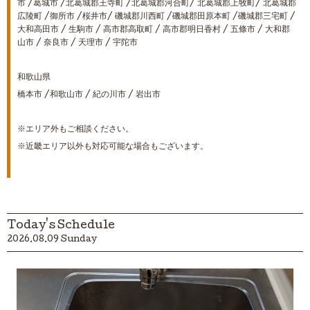
市 /葛城市 /北葛城郡王寺町 /北葛城郡河合町/ 北葛城郡上牧町/ 北葛城郡
広陵町 /御所市 /桜井市/ 磯城郡川西町 /磯城郡田原本町 /磯城郡三宅町 /
大和高田市 / 生駒市 / 高市郡高取町 / 高市郡明日香村 / 五條市 / 大和郡
山市 / 奈良市 / 天理市 / 宇陀市
和歌山県
橋本市 /和歌山市 / 紀の川市 / 岩出市
※エリア外もご相談ください。
※近畿エリア以外も対応可能な場合もございます。
Today's Schedule
2026.08.09 Sunday