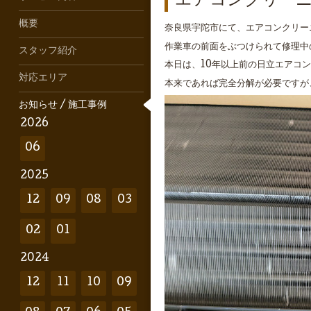
エアコンクリーニ
概要
奈良県宇陀市にて、エアコンクリー
作業車の前面をぶつけられて修理中
スタッフ紹介
本日は、10年以上前の日立エアコ
対応エリア
本来であれば完全分解が必要ですが
お知らせ / 施工事例
2026
06
2025
12
09
08
03
02
01
2024
12
11
10
09