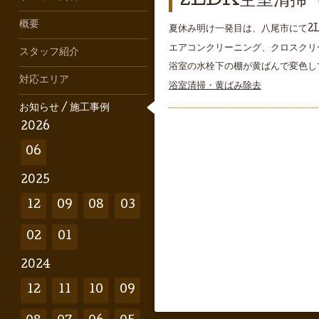
2LDK空室清掃
概要
夏休み明け一発目は、八尾市にて2
エアコンクリーニング、クロスクリ
スタッフ紹介
浴室の水栓下の棚が黄ばんで変色し
対応エリア
浴室清掃・黄ばみ除去
お知らせ / 施工事例
2026
06
2025
12
09
08
03
02
01
2024
12
11
10
09