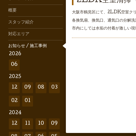
2LDK空室清掃
概要
大阪市鶴見区にて、2LDK空室ク
各換気扇、換気口、通気口の分解洗
スタッフ紹介
市内にしては水垢の付着が激しい現
対応エリア
お知らせ / 施工事例
2026
06
2025
12
09
08
03
02
01
2024
12
11
10
09