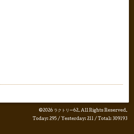
©2026
ラクトリー62
. All Rights Reserved.
Today:
295
/ Yesterday:
211
/ Total:
309193