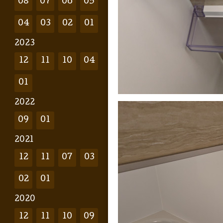
08
07
06
05
04
03
02
01
2023
12
11
10
04
01
2022
09
01
2021
12
11
07
03
02
01
2020
12
11
10
09