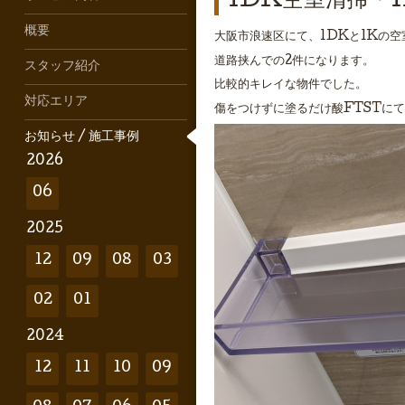
1DK空室清掃・
概要
大阪市浪速区にて、1DKと1Kの
道路挟んでの2件になります。
スタッフ紹介
比較的キレイな物件でした。
対応エリア
傷をつけずに塗るだけ酸FTSTに
お知らせ / 施工事例
2026
06
2025
12
09
08
03
02
01
2024
12
11
10
09