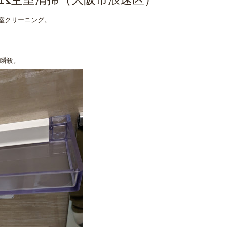
1K空室清掃（大阪市浪速区）
空室クリーニング。
て瞬殺。