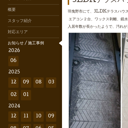
3LDKテラスハ
概要
羽曳野市にて、3LDKテラスハウ
エアコン２台、ワックス剥離、鏡水
スタッフ紹介
入居年数が長かったようで、汚れが
対応エリア
お知らせ / 施工事例
2026
06
2025
12
09
08
03
02
01
2024
12
11
10
09