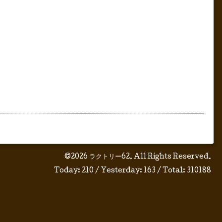
©2026
ラクトリー62
. All Rights Reserved.
Today:
210
/ Yesterday:
163
/ Total:
310188