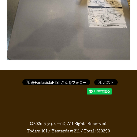
©2026
ラクトリー62
. All Rights Reserved.
Today:
101
/ Yesterday:
211
/ Total:
310290