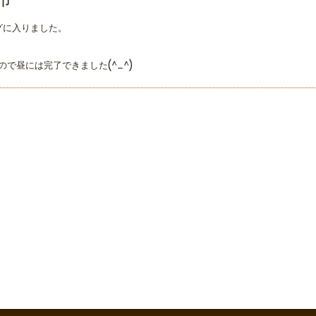
市
グに入りました。
で昼には完了できました(^_^)