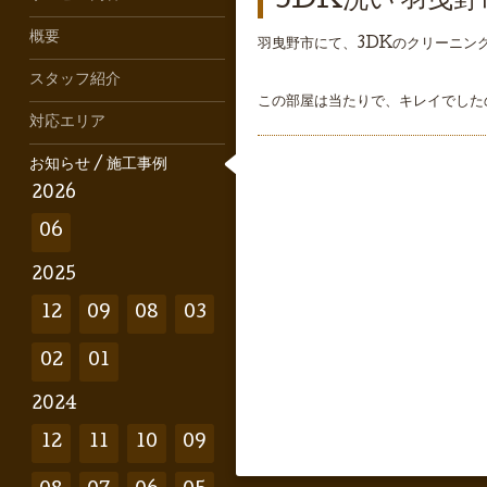
3DK洗い 羽曳野
概要
羽曳野市にて、3DKのクリーニン
スタッフ紹介
この部屋は当たりで、キレイでしたの
対応エリア
お知らせ / 施工事例
2026
06
2025
12
09
08
03
02
01
2024
12
11
10
09